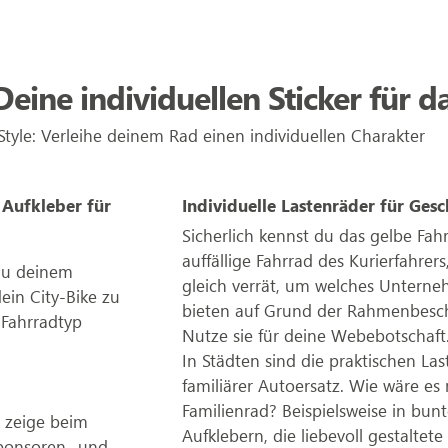
eine individuellen Sticker für d
 Style: Verleihe deinem Rad einen individuellen Charakter
 Aufkleber für
Individuelle Lastenräder für Gesc
Sicherlich kennst du das gelbe Fah
auffällige Fahrrad des Kurierfahre
 du deinem
gleich verrät, um welches Unterne
ein City-Bike zu
bieten auf Grund der Rahmenbeschaf
 Fahrradtyp
Nutze sie für deine Webebotschaft
In Städten sind die praktischen Las
familiärer Autoersatz. Wie wäre es 
Familienrad? Beispielsweise in bun
 zeige beim
Aufklebern, die liebevoll gestalte
ponsoren- und