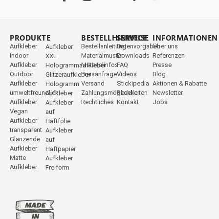
PRODUKTE
_
BESTELLHINWEISE
SERVICE
INFORMATIONEN
Aufkleber
Bestellanleitung
Datenvorgaben
Über uns
Aufkleber
Indoor
Materialmuster
Downloads
Referenzen
XXL
Aufkleber
Materialinfos
FAQ
Presse
Hologrammaufkleber
Outdoor
Preisanfrage
Videos
Blog
Glitzeraufkleber
Aufkleber
Versand
Stickipedia
Aktionen & Rabatte
Hologramm
umweltfreundlich
Zahlungsmöglichkeiten
Reseller
Newsletter
Aufkleber
Aufkleber
Rechtliches
Kontakt
Jobs
Aufkleber
Vegan
auf
Aufkleber
Haftfolie
transparent
Aufkleber
Glänzende
auf
Aufkleber
Haftpapier
Matte
Aufkleber
Aufkleber
Freiform