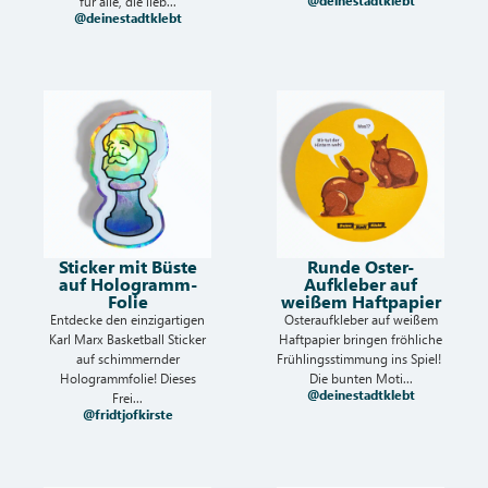
@deinestadtklebt
für alle, die lieb...
@deinestadtklebt
Sticker mit Büste
Runde Oster-
auf Hologramm-
Aufkleber auf
Folie
weißem Haftpapier
Entdecke den einzigartigen
Osteraufkleber auf weißem
Karl Marx Basketball Sticker
Haftpapier bringen fröhliche
auf schimmernder
Frühlingsstimmung ins Spiel!
Hologrammfolie! Dieses
Die bunten Moti...
@deinestadtklebt
Frei...
@fridtjofkirste