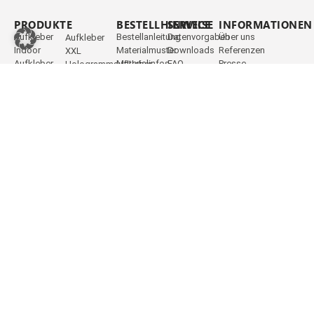
PRODUKTE
_
BESTELLHINWEISE
SERVICE
INFORMATIONEN
Aufkleber
Bestellanleitung
Datenvorgaben
Über uns
Aufkleber
Indoor
Materialmuster
Downloads
Referenzen
XXL
Aufkleber
Materialinfos
FAQ
Presse
Hologrammaufkleber
Outdoor
Preisanfrage
Videos
Blog
Glitzeraufkleber
Aufkleber
Versand
Stickipedia
Aktionen & Rabatte
Hologramm
umweltfreundlich
Zahlungsmöglichkeiten
Reseller
Newsletter
Aufkleber
Aufkleber
Rechtliches
Kontakt
Jobs
Aufkleber
Vegan
auf
Aufkleber
Haftfolie
transparent
Aufkleber
Glänzende
auf
Aufkleber
Haftpapier
Matte
Aufkleber
Aufkleber
Freiform