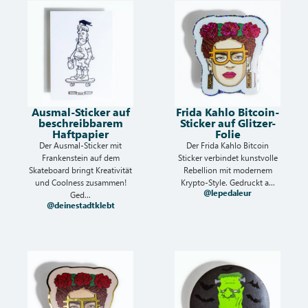
Ausmal-Sticker auf
Frida Kahlo Bitcoin-
beschreibbarem
Sticker auf Glitzer-
Haftpapier
Folie
Der Ausmal-Sticker mit
Der Frida Kahlo Bitcoin
Frankenstein auf dem
Sticker verbindet kunstvolle
Skateboard bringt Kreativität
Rebellion mit modernem
und Coolness zusammen!
Krypto-Style. Gedruckt a...
@lepedaleur
Ged...
@deinestadtklebt