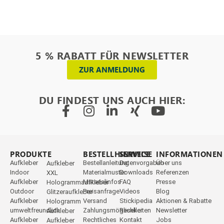
5 % RABATT FÜR NEWSLETTER
ZUR ANMELDUNG
DU FINDEST UNS AUCH HIER:
PRODUKTE
_
BESTELLHINWEISE
SERVICE
INFORMATIONEN
Aufkleber
Bestellanleitung
Datenvorgaben
Über uns
Aufkleber
Indoor
Materialmuster
Downloads
Referenzen
XXL
Aufkleber
Materialinfos
FAQ
Presse
Hologrammaufkleber
Outdoor
Preisanfrage
Videos
Blog
Glitzeraufkleber
Aufkleber
Versand
Stickipedia
Aktionen & Rabatte
Hologramm
umweltfreundlich
Zahlungsmöglichkeiten
Reseller
Newsletter
Aufkleber
Aufkleber
Rechtliches
Kontakt
Jobs
Aufkleber