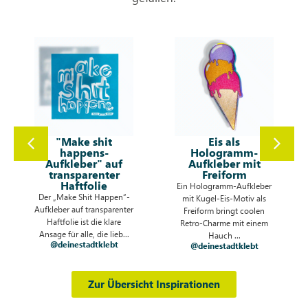
Eis als
Sticker mit Büste
Hologramm-
auf Hologramm-
Aufkleber mit
Folie
Freiform
Entdecke den einzigartigen
Ein Hologramm-Aufkleber
Karl Marx Basketball Sticker
mit Kugel-Eis-Motiv als
auf schimmernder
er
Freiform bringt coolen
Hologrammfolie! Dieses
Retro-Charme mit einem
Frei...
@fridtjofkirste
Hauch ...
@deinestadtklebt
Zur Übersicht Inspirationen