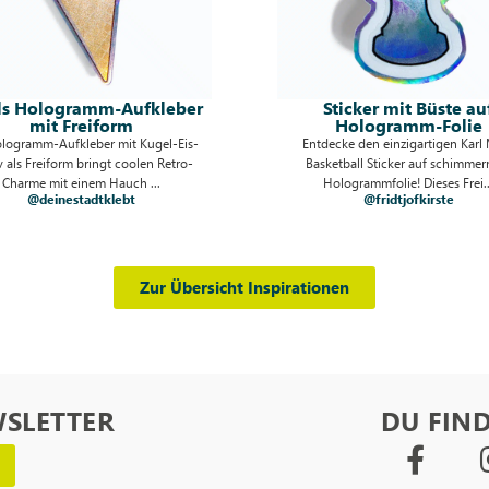
Sticker mit Büste auf
Einhorn-Aufklebe
Hologramm-Folie
transparenter Haf
Entdecke den einzigartigen Karl Marx
Ein Einhorn-Aufkleber auf tr
Basketball Sticker auf schimmernder
Haftfolie bringt magischen Gl
Hologrammfolie! Dieses Frei...
Oberfläche! Dank d.
@fridtjofkirste
@deinestadtkleb
Zur Übersicht Inspirationen
WSLETTER
DU FIND