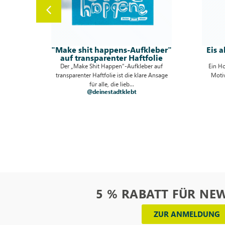
ufkleber"
Eis als Hologramm-Aufkleber
ftfolie
mit Freiform
kleber auf
Ein Hologramm-Aufkleber mit Kugel-Eis-
 klare Ansage
Motiv als Freiform bringt coolen Retro-
Charme mit einem Hauch ...
@deinestadtklebt
5 % RABATT FÜR NE
ZUR ANMELDUNG