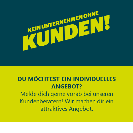
DU MÖCHTEST EIN INDIVIDUELLES
ANGEBOT?
Melde dich gerne vorab bei unseren
Kundenberatern! Wir machen dir ein
attraktives Angebot.