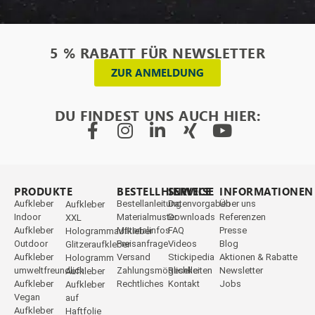
5 % RABATT FÜR NEWSLETTER
ZUR ANMELDUNG
DU FINDEST UNS AUCH HIER:
PRODUKTE
_
BESTELLHINWEISE
SERVICE
INFORMATIONEN
Aufkleber
Bestellanleitung
Datenvorgaben
Über uns
Aufkleber
Indoor
Materialmuster
Downloads
Referenzen
XXL
Aufkleber
Materialinfos
FAQ
Presse
Hologrammaufkleber
Outdoor
Preisanfrage
Videos
Blog
Glitzeraufkleber
Aufkleber
Versand
Stickipedia
Aktionen & Rabatte
Hologramm
umweltfreundlich
Zahlungsmöglichkeiten
Reseller
Newsletter
Aufkleber
Aufkleber
Rechtliches
Kontakt
Jobs
Aufkleber
Vegan
auf
Aufkleber
Haftfolie