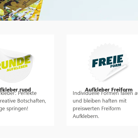
fkleber rund
Aufkleber Freiform
kleber: Perfekte
Individuelle Formen fallen a
reative Botschaften,
und bleiben haften mit
ge springen!
preiswerten Freiform
Aufklebern.