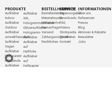
PRODUKTE
_
BESTELLHINWEISE
SERVICE
INFORMATIONEN
Aufkleber
Bestellanleitung
Datenvorgaben
Über uns
Aufkleber
Indoor
Materialmuster
Downloads
Referenzen
XXL
Aufkleber
Materialinfos
FAQ
Presse
Hologrammaufkleber
Outdoor
Preisanfrage
Videos
Blog
Glitzeraufkleber
Aufkleber
Versand
Stickipedia
Aktionen & Rabatte
Hologramm
umweltfreundlich
Zahlungsmöglichkeiten
Reseller
Newsletter
Aufkleber
Aufkleber
Rechtliches
Kontakt
Jobs
Aufkleber
Vegan
auf
Aufkleber
Haftfolie
transparent
Aufkleber
Glänzende
auf
Aufkleber
Haftpapier
Matte
Aufkleber
Aufkleber
Freiform