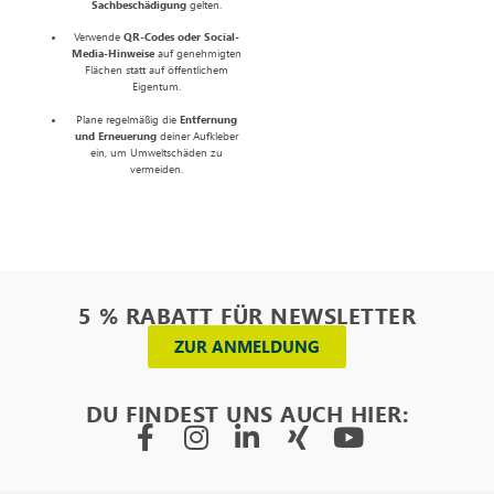
Sachbeschädigung
gelten.
Verwende
QR-Codes oder Social-
Media-Hinweise
auf genehmigten
Flächen statt auf öffentlichem
Eigentum.
Plane regelmäßig die
Entfernung
und Erneuerung
deiner Aufkleber
ein, um Umweltschäden zu
vermeiden.
5 % RABATT FÜR NEWSLETTER
ZUR ANMELDUNG
DU FINDEST UNS AUCH HIER: