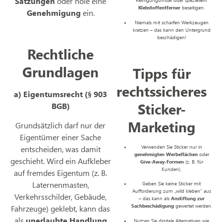
Satzungen
oder hole eine
Reinigungsmittel oder speziellem
Klebstoffentferner
beseitigen.
Genehmigung
ein.
Niemals mit scharfen Werkzeugen
kratzen – das kann den Untergrund
beschädigen!
Rechtliche
Grundlagen
Tipps für
rechtssicheres
a) Eigentumsrecht (§ 903
Sticker-
BGB)
Marketing
Grundsätzlich darf nur der
Eigentümer einer Sache
entscheiden, was damit
Verwenden Sie Sticker nur in
genehmigten Werbeflächen
oder
geschieht. Wird ein Aufkleber
Give-Away-Formen
(z. B. für
Kunden).
auf fremdes Eigentum (z. B.
Laternenmasten,
Geben Sie keine Sticker mit
Aufforderung zum „wild kleben“ aus
Verkehrsschilder, Gebäude,
– das kann als
Anstiftung zur
Sachbeschädigung
gewertet werden.
Fahrzeuge) geklebt, kann das
als
unerlaubte Handlung
Nutzen Sie digitale Alternativen wie