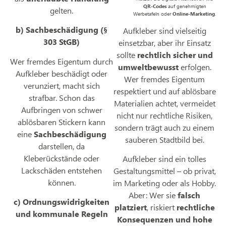
QR-Codes
auf genehmigten
gelten.
Werbetafeln oder
Online-Marketing
.
b) Sachbeschädigung (§
Aufkleber sind vielseitig
303 StGB)
einsetzbar, aber ihr Einsatz
sollte
rechtlich sicher und
Wer fremdes Eigentum durch
umweltbewusst
erfolgen.
Aufkleber beschädigt oder
Wer fremdes Eigentum
verunziert, macht sich
respektiert und auf ablösbare
strafbar. Schon das
Materialien achtet, vermeidet
Aufbringen von schwer
nicht nur rechtliche Risiken,
ablösbaren Stickern kann
sondern trägt auch zu einem
eine
Sachbeschädigung
sauberen Stadtbild bei.
darstellen, da
Kleberückstände oder
Aufkleber sind ein tolles
Lackschäden entstehen
Gestaltungsmittel – ob privat,
können.
im Marketing oder als Hobby.
Aber: Wer sie
falsch
c) Ordnungswidrigkeiten
platziert
, riskiert
rechtliche
und kommunale Regeln
Konsequenzen und hohe