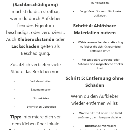
zu vermeiden.
(Sachbeschädigung)
machst du dich strafbar,
Bei größeren Stickern: Stückweise
aufkleben.
wenn du durch Aufkleber
fremdes Eigentum
Schritt 4: Ablösbare
beschädigst oder verunzierst.
Materialien nutzen
Auch
Kleberückstände
oder
Wähle
removable
oder
static cling
Lackschäden
gelten als
Aufkleber, die sich rückstandsfrei
entfernen lassen.
Beschädigung.
Für temporäre Werbung oder
Zusätzlich verbieten viele
Aktionen sind
magnetische Sticker
ideal.
Städte das Bekleben von:
Schritt 5: Entfernung ohne
Verkehrsschildern
Schäden
Laternenmasten
Wenn du den Aufkleber
Stromkästen
wieder entfernen willst:
öffentlichen Gebäuden
Wärme
hilft: mit einem Fön leicht
Tipp:
Informiere dich vor
erwärmen, dann langsam abziehen.
dem Kleben über lokale
Rückstände
mit mildem