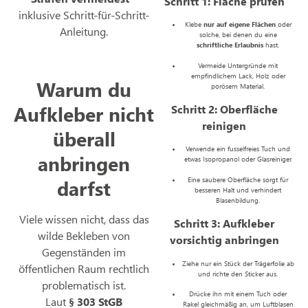
Schritt 1: Fläche prüfen
inklusive Schritt-für-Schritt-
Klebe
nur auf eigene Flächen
oder
Anleitung.
solche, bei denen du eine
schriftliche Erlaubnis
hast.
Vermeide Untergründe mit
empfindlichem Lack, Holz oder
Warum du
porösem Material.
Aufkleber nicht
Schritt 2: Oberfläche
reinigen
überall
Verwende ein fusselfreies Tuch und
anbringen
etwas Isopropanol oder Glasreiniger.
darfst
Eine saubere Oberfläche sorgt für
besseren Halt und verhindert
Blasenbildung.
Viele wissen nicht, dass das
Schritt 3: Aufkleber
wilde Bekleben von
vorsichtig anbringen
Gegenständen im
Ziehe nur ein Stück der Trägerfolie ab
öffentlichen Raum rechtlich
und richte den Sticker aus.
problematisch ist.
Drücke ihn mit einem Tuch oder
Laut
§ 303 StGB
Rakel gleichmäßig an, um Luftblasen