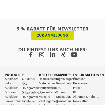
5 % RABATT FÜR NEWSLETTER
ZUR ANMELDUNG
DU FINDEST UNS AUCH HIER:
PRODUKTE
_
BESTELLHINWEISE
SERVICE
INFORMATIONEN
Aufkleber
Bestellanleitung
Datenvorgaben
Über uns
Aufkleber
Indoor
Materialmuster
Downloads
Referenzen
XXL
Aufkleber
Materialinfos
FAQ
Presse
Hologrammaufkleber
Outdoor
Preisanfrage
Videos
Blog
Glitzeraufkleber
Aufkleber
Versand
Stickipedia
Aktionen & Rabatte
Hologramm
umweltfreundlich
Zahlungsmöglichkeiten
Reseller
Newsletter
Aufkleber