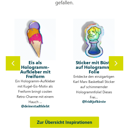
gefallen.
Sticker mit Büste
Runde Oster-
auf Hologramm-
Aufkleber auf
Folie
weißem
Haftpapier
Entdecke den einzigartigen
Osteraufkleber auf weißem
Karl Marx Basketball Sticker
Haftpapier bringen
auf schimmernder
fröhliche
Hologrammfolie! Dieses
Frühlingsstimmung ins
Frei...
@fridtjofkirste
Spiel! Die bunten Moti...
@deinestadtklebt
Zur Übersicht Inspirationen