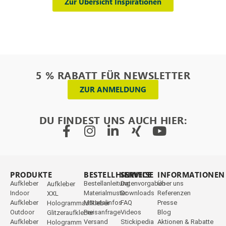
Zur Übersicht Inspirationen
5 % RABATT FÜR NEWSLETTER
ZUR ANMELDUNG
DU FINDEST UNS AUCH HIER:
PRODUKTE
_
BESTELLHINWEISE
SERVICE
INFORMATIONEN
Aufkleber
Bestellanleitung
Datenvorgaben
Über uns
Aufkleber
Indoor
Materialmuster
Downloads
Referenzen
XXL
Aufkleber
Materialinfos
FAQ
Presse
Hologrammaufkleber
Outdoor
Preisanfrage
Videos
Blog
Glitzeraufkleber
Aufkleber
Versand
Stickipedia
Aktionen & Rabatte
Hologramm