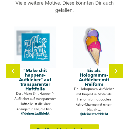
Viele weitere Motive. Diese könnten Dir auch
gefallen.
Eis als
Sticker mit Büste
Hologramm-
auf Hologramm-
Aufkleber mit
Folie
Freiform
Entdecke den einzigartigen
Ein Hologramm-Aufkleber
Karl Marx Basketball Sticker
-
mit Kugel-Eis-Motiv als
auf schimmernder
er
Freiform bringt coolen
Hologrammfolie! Dieses
Retro-Charme mit einem
Frei...
.
@fridtjofkirste
Hauch ...
@deinestadtklebt