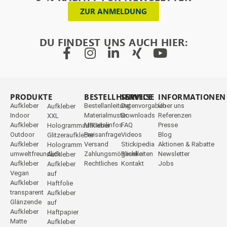
ZUR ANMELDUNG
DU FINDEST UNS AUCH HIER:
PRODUKTE
_
BESTELLHINWEISE
SERVICE
INFORMATIONEN
Aufkleber
Bestellanleitung
Datenvorgaben
Über uns
Aufkleber
Indoor
Materialmuster
Downloads
Referenzen
XXL
Aufkleber
Materialinfos
FAQ
Presse
Hologrammaufkleber
Outdoor
Preisanfrage
Videos
Blog
Glitzeraufkleber
Aufkleber
Versand
Stickipedia
Aktionen & Rabatte
Hologramm
umweltfreundlich
Zahlungsmöglichkeiten
Reseller
Newsletter
Aufkleber
Aufkleber
Rechtliches
Kontakt
Jobs
Aufkleber
Vegan
auf
Aufkleber
Haftfolie
transparent
Aufkleber
Glänzende
auf
Aufkleber
Haftpapier
Matte
Aufkleber