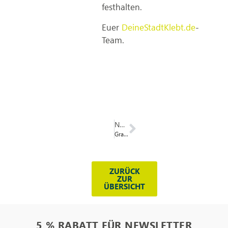
festhalten.
Euer
DeineStadtKlebt.de
-
Team.
NÄCHSTER
Graffitibox-Summerjam
ZURÜCK
ZUR
ÜBERSICHT
5 % RABATT FÜR NEWSLETTER