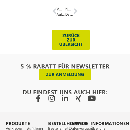
VORIGER
NÄCHSTER
Autoaufkleber fürs „PartySan Metal Open Air“
Da will man doch lieber zweiter sein …
ZURÜCK
ZUR
ÜBERSICHT
5 % RABATT FÜR NEWSLETTER
ZUR ANMELDUNG
DU FINDEST UNS AUCH HIER:
PRODUKTE
_
BESTELLHINWEISE
SERVICE
INFORMATIONEN
Aufkleber
Bestellanleitung
Datenvorgaben
Über uns
Aufkleber