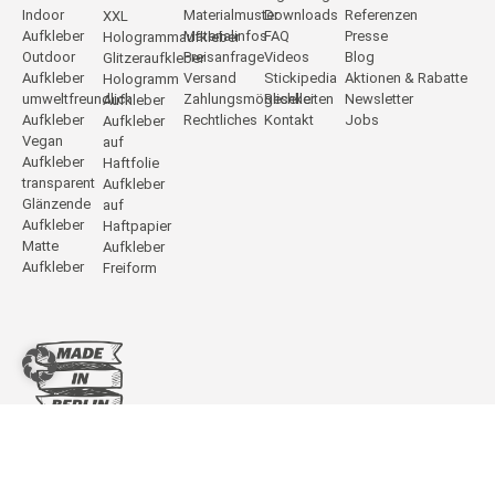
Indoor
Materialmuster
Downloads
Referenzen
XXL
Aufkleber
Materialinfos
FAQ
Presse
Hologrammaufkleber
Outdoor
Preisanfrage
Videos
Blog
Glitzeraufkleber
Aufkleber
Versand
Stickipedia
Aktionen & Rabatte
Hologramm
umweltfreundlich
Zahlungsmöglichkeiten
Reseller
Newsletter
Aufkleber
Aufkleber
Rechtliches
Kontakt
Jobs
Aufkleber
Vegan
auf
Aufkleber
Haftfolie
transparent
Aufkleber
Glänzende
auf
Aufkleber
Haftpapier
Matte
Aufkleber
Aufkleber
Freiform
DeineStadtKlebt.de
Vertrag widerrufen