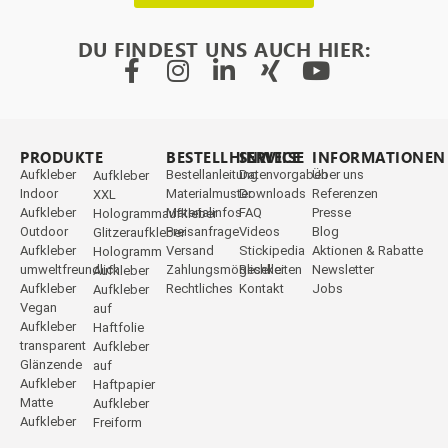
DU FINDEST UNS AUCH HIER:
PRODUKTE
_
BESTELLHINWEISE
SERVICE
INFORMATIONEN
Aufkleber
Bestellanleitung
Datenvorgaben
Über uns
Aufkleber
Indoor
Materialmuster
Downloads
Referenzen
XXL
Aufkleber
Materialinfos
FAQ
Presse
Hologrammaufkleber
Outdoor
Preisanfrage
Videos
Blog
Glitzeraufkleber
Aufkleber
Versand
Stickipedia
Aktionen & Rabatte
Hologramm
umweltfreundlich
Zahlungsmöglichkeiten
Reseller
Newsletter
Aufkleber
Aufkleber
Rechtliches
Kontakt
Jobs
Aufkleber
Vegan
auf
Aufkleber
Haftfolie
transparent
Aufkleber
Glänzende
auf
Aufkleber
Haftpapier
Matte
Aufkleber
Aufkleber
Freiform