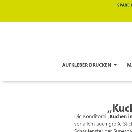
SPARE 
AUFKLEBER DRUCKEN
M
„Kuch
Die Konditorei „
Kuchen i
vor allem auch große Stic
Schaufenster der Superbä