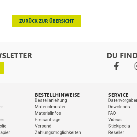
ZURÜCK ZUR ÜBERSICHT
WSLETTER
DU FIND
BESTELLHINWEISE
SERVICE
Bestellanleitung
Datenvorgabe
er
Materialmuster
Downloads
Materialinfos
FAQ
er
Preisanfrage
Videos
olie
Versand
Stickipedia
apier
Zahlungsmöglichkeiten
Reseller