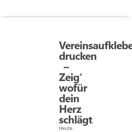
Vereinsaufkleb
drucken
–
Zeig‘
wofür
dein
Herz
schlägt
Heute