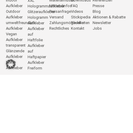
Indoor
Materialmuster
Downloads
Referenzen
XXL
Aufkleber
Materialinfos
FAQ
Presse
Hologrammaufkleber
Outdoor
Preisanfrage
Videos
Blog
Glitzeraufkleber
Aufkleber
Versand
Stickipedia
Aktionen & Rabatte
Hologramm
umweltfreundlich
Zahlungsmöglichkeiten
Reseller
Newsletter
Aufkleber
Aufkleber
Rechtliches
Kontakt
Jobs
Aufkleber
Vegan
auf
Aufkleber
Haftfolie
transparent
Aufkleber
Glänzende
auf
Aufkleber
Haftpapier
Matte
Aufkleber
Aufkleber
Freiform
DeineStadtKlebt.de
Vertrag widerrufen