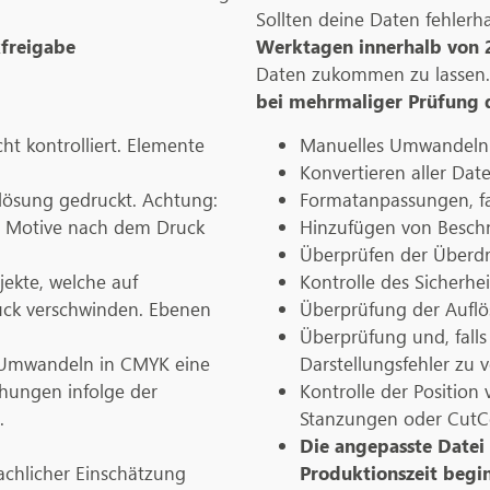
Sollten deine Daten fehlerhaf
freigabe
Werktagen innerhalb von 2
Daten zukommen zu lassen
bei mehrmaliger Prüfung d
ht kontrolliert. Elemente
Manuelles Umwandeln
Konvertieren aller Da
flösung gedruckt. Achtung:
Formatanpassungen, fa
n Motive nach dem Druck
Hinzufügen von Beschn
Überprüfen der Überdr
jekte, welche auf
Kontrolle des Sicherhe
ruck verschwinden. Ebenen
Überprüfung der Auflös
Überprüfung und, fall
 Umwandeln in CMYK eine
Darstellungsfehler zu 
hungen infolge der
Kontrolle der Position 
.
Stanzungen oder CutC
Die angepasste Datei 
chlicher Einschätzung
Produktionszeit begin