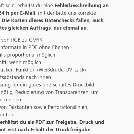
t sein, erhältst du eine
Fehlerbeschreibung an
4 h per E-Mail
, mit der Bitte uns korrekte
.
Die Kosten dieses Datenchecks fallen, auch
es gleichen Auftrags, nur einmal an.
 von RGB zu CMYK
tenformate in PDF ohne Ebenen
lls proportional möglich
itt, wenn möglich
ucken-Funktion (Weißdruck, UV-Lack)
itsabstands nach innen
ung für ein gutes und scharfes Druckbild
s nötig, Reduzierung von Transparenzen, um
vermeiden
von Falzkanten sowie Perforationslinien,
ontour
erhältst du als PDF zur Freigabe. Druck und
nt erst nach Erhalt der Druckfreigabe.