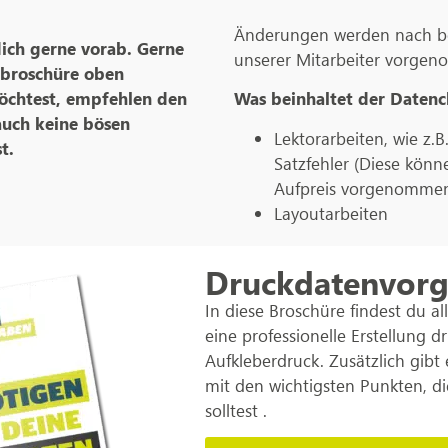
Änderungen werden nach be
dich gerne vorab. Gerne
unserer Mitarbeiter vorge
nbroschüre oben
öchtest, empfehlen den
Was beinhaltet der Datenc
auch keine bösen
Lektorarbeiten, wie z.
t.
Satzfehler (Diese kön
Aufpreis vorgenommen
Layoutarbeiten
Druckdatenvor
In diese Broschüre findest du al
eine professionelle Erstellung d
Aufkleberdruck. Zusätzlich gibt e
mit den wichtigsten Punkten, d
solltest .