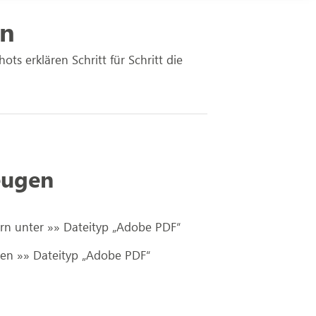
gn
s erklären Schritt für Schritt die
eugen
rn unter »» Dateityp „Adobe PDF“
ren »» Dateityp „Adobe PDF“