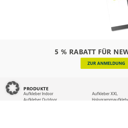
5 % RABATT FÜR NE
ZUR ANMELDUNG
PRODUKTE
_
Aufkleber Indoor
Aufkleber XXL
Aufkleber Outdoor
Hologrammaufkleb
Aufkleber umweltfreundlich
Glitzeraufkleber
Aufkleber Vegan
Hologramm Aufkleb
Aufkleber transparent
Aufkleber auf Haftf
Glänzende Aufkleber
Aufkleber auf Haftp