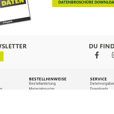
DATENBROSCHÜRE DOWNLO
WSLETTER
DU FIND
BESTELLHINWEISE
SERVICE
Bestellanleitung
Datenvorgabe
er
Materialmuster
Downloads
Materialinfos
FAQ
er
Preisanfrage
Videos
olie
Versand
Stickipedia
apier
Zahlungsmöglichkeiten
Reseller