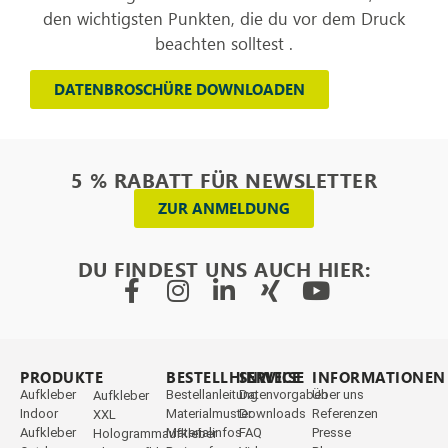
den wichtigsten Punkten, die du vor dem Druck
beachten solltest .
DATENBROSCHÜRE DOWNLOADEN
5 % RABATT FÜR NEWSLETTER
ZUR ANMELDUNG
DU FINDEST UNS AUCH HIER:
PRODUKTE
_
BESTELLHINWEISE
SERVICE
INFORMATIONEN
Aufkleber
Bestellanleitung
Datenvorgaben
Über uns
Aufkleber
Indoor
Materialmuster
Downloads
Referenzen
XXL
Aufkleber
Materialinfos
FAQ
Presse
Hologrammaufkleber