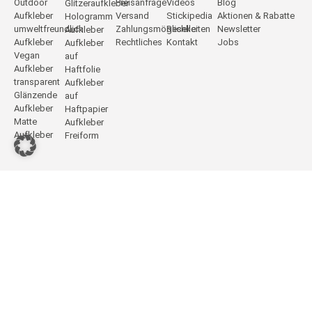
Outdoor
Preisanfrage
Videos
Blog
Glitzeraufkleber
Aufkleber
Versand
Stickipedia
Aktionen & Rabatte
Hologramm
umweltfreundlich
Zahlungsmöglichkeiten
Reseller
Newsletter
Aufkleber
Aufkleber
Rechtliches
Kontakt
Jobs
Aufkleber
Vegan
auf
Aufkleber
Haftfolie
transparent
Aufkleber
Glänzende
auf
Aufkleber
Haftpapier
Matte
Aufkleber
Aufkleber
Freiform
DeineStadtKlebt.de
Vertrag widerrufen
Impressum
Datenschutz
Widerrufsbelehrung
AGB