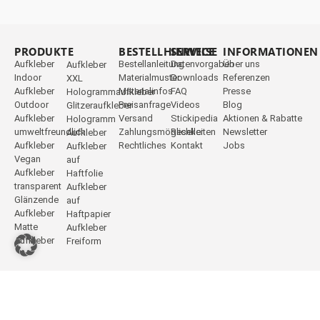
PRODUKTE
_
BESTELLHINWEISE
SERVICE
INFORMATIONEN
Aufkleber
Bestellanleitung
Datenvorgaben
Über uns
Aufkleber
Indoor
Materialmuster
Downloads
Referenzen
XXL
Aufkleber
Materialinfos
FAQ
Presse
Hologrammaufkleber
Outdoor
Preisanfrage
Videos
Blog
Glitzeraufkleber
Aufkleber
Versand
Stickipedia
Aktionen & Rabatte
Hologramm
umweltfreundlich
Zahlungsmöglichkeiten
Reseller
Newsletter
Aufkleber
Aufkleber
Rechtliches
Kontakt
Jobs
Aufkleber
Vegan
auf
Aufkleber
Haftfolie
transparent
Aufkleber
Glänzende
auf
Aufkleber
Haftpapier
Matte
Aufkleber
Aufkleber
Freiform