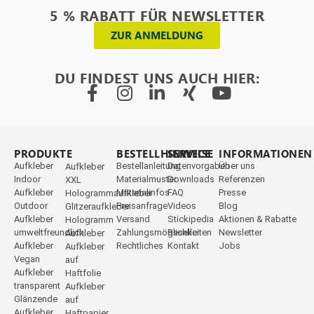
5 % RABATT FÜR NEWSLETTER
ZUR ANMELDUNG
DU FINDEST UNS AUCH HIER:
PRODUKTE
_
BESTELLHINWEISE
SERVICE
INFORMATIONEN
Aufkleber
Bestellanleitung
Datenvorgaben
Über uns
Aufkleber
Indoor
Materialmuster
Downloads
Referenzen
XXL
Aufkleber
Materialinfos
FAQ
Presse
Hologrammaufkleber
Outdoor
Preisanfrage
Videos
Blog
Glitzeraufkleber
Aufkleber
Versand
Stickipedia
Aktionen & Rabatte
Hologramm
umweltfreundlich
Zahlungsmöglichkeiten
Reseller
Newsletter
Aufkleber
Aufkleber
Rechtliches
Kontakt
Jobs
Aufkleber
Vegan
auf
Aufkleber
Haftfolie
transparent
Aufkleber
Glänzende
auf
Aufkleber
Haftpapier