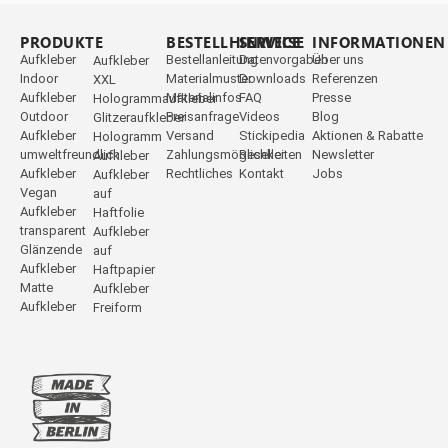
PRODUKTE
_
BESTELLHINWEISE
SERVICE
INFORMATIONEN
Aufkleber
Bestellanleitung
Datenvorgaben
Über uns
Aufkleber
Indoor
Materialmuster
Downloads
Referenzen
XXL
Aufkleber
Materialinfos
FAQ
Presse
Hologrammaufkleber
Outdoor
Preisanfrage
Videos
Blog
Glitzeraufkleber
Aufkleber
Versand
Stickipedia
Aktionen & Rabatte
Hologramm
umweltfreundlich
Zahlungsmöglichkeiten
Reseller
Newsletter
Aufkleber
Aufkleber
Rechtliches
Kontakt
Jobs
Aufkleber
Vegan
auf
Aufkleber
Haftfolie
transparent
Aufkleber
Glänzende
auf
Aufkleber
Haftpapier
Matte
Aufkleber
Aufkleber
Freiform