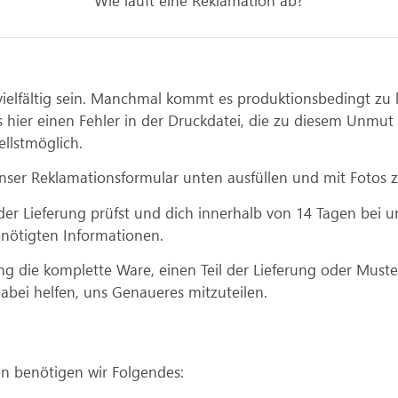
Wie läuft eine Reklamation ab?
vielfältig sein. Manchmal kommt es produktionsbedingt zu
 hier einen Fehler in der Druckdatei, die zu diesem Unmut f
llstmöglich.
unser Reklamationsformular unten ausfüllen und mit Fotos z
der Lieferung prüfst und dich innerhalb von 14 Tagen bei u
enötigten Informationen.
ng die komplette Ware, einen Teil der Lieferung oder Must
dabei helfen, uns Genaueres mitzuteilen.
on benötigen wir Folgendes: