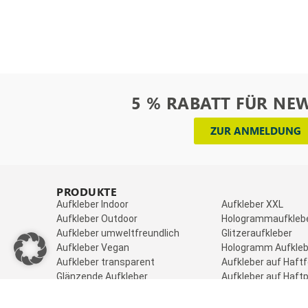
5 % RABATT FÜR NE
ZUR ANMELDUNG
PRODUKTE
_
Aufkleber Indoor
Aufkleber XXL
Aufkleber Outdoor
Hologrammaufkleb
Aufkleber umweltfreundlich
Glitzeraufkleber
Aufkleber Vegan
Hologramm Aufkleb
Aufkleber transparent
Aufkleber auf Haftf
Glänzende Aufkleber
Aufkleber auf Haftp
Matte Aufkleber
Aufkleber Freiform