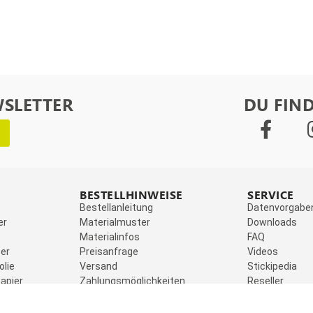
WSLETTER
DU FIND
BESTELLHINWEISE
SERVICE
Bestellanleitung
Datenvorgabe
er
Materialmuster
Downloads
Materialinfos
FAQ
er
Preisanfrage
Videos
olie
Versand
Stickipedia
apier
Zahlungsmöglichkeiten
Reseller
Rechtliches
Kontakt