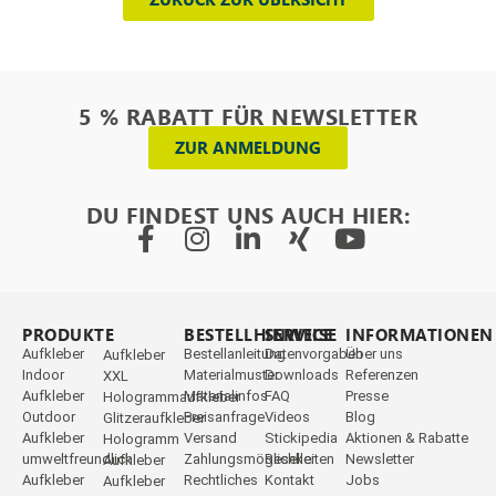
5 % RABATT FÜR NEWSLETTER
ZUR ANMELDUNG
DU FINDEST UNS AUCH HIER:
PRODUKTE
_
BESTELLHINWEISE
SERVICE
INFORMATIONEN
Aufkleber
Bestellanleitung
Datenvorgaben
Über uns
Aufkleber
Indoor
Materialmuster
Downloads
Referenzen
XXL
Aufkleber
Materialinfos
FAQ
Presse
Hologrammaufkleber
Outdoor
Preisanfrage
Videos
Blog
Glitzeraufkleber
Aufkleber
Versand
Stickipedia
Aktionen & Rabatte
Hologramm
umweltfreundlich
Zahlungsmöglichkeiten
Reseller
Newsletter
Aufkleber
Aufkleber
Rechtliches
Kontakt
Jobs
Aufkleber