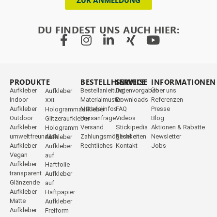
ZUR ANMELDUNG
DU FINDEST UNS AUCH HIER:
PRODUKTE
_
BESTELLHINWEISE
SERVICE
INFORMATIONEN
Aufkleber
Bestellanleitung
Datenvorgaben
Über uns
Aufkleber
Indoor
Materialmuster
Downloads
Referenzen
XXL
Aufkleber
Materialinfos
FAQ
Presse
Hologrammaufkleber
Outdoor
Preisanfrage
Videos
Blog
Glitzeraufkleber
Aufkleber
Versand
Stickipedia
Aktionen & Rabatte
Hologramm
umweltfreundlich
Zahlungsmöglichkeiten
Reseller
Newsletter
Aufkleber
Aufkleber
Rechtliches
Kontakt
Jobs
Aufkleber
Vegan
auf
Aufkleber
Haftfolie
transparent
Aufkleber
Glänzende
auf
Aufkleber
Haftpapier
Matte
Aufkleber
Aufkleber
Freiform