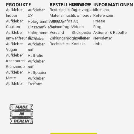
PRODUKTE
_
BESTELLHINWEISE
SERVICE
INFORMATIONEN
Aufkleber
Bestellanleitung
Datenvorgaben
Über uns
Aufkleber
Indoor
Materialmuster
Downloads
Referenzen
XXL
Aufkleber
Materialinfos
FAQ
Presse
Hologrammaufkleber
Outdoor
Preisanfrage
Videos
Blog
Glitzeraufkleber
Aufkleber
Versand
Stickipedia
Aktionen & Rabatte
Hologramm
umweltfreundlich
Zahlungsmöglichkeiten
Reseller
Newsletter
Aufkleber
Aufkleber
Rechtliches
Kontakt
Jobs
Aufkleber
Vegan
auf
Aufkleber
Haftfolie
transparent
Aufkleber
Glänzende
auf
Aufkleber
Haftpapier
Matte
Aufkleber
Aufkleber
Freiform