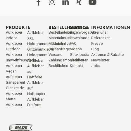
PRODUKTE
_
BESTELLHINWEISE
SERVICE
INFORMATIONEN
Aufkleber
Bestellanleitung
Datenvorgaben
Über uns
Aufkleber
Indoor
Materialmuster
Downloads
Referenzen
XXL
Aufkleber
Materialinfos
FAQ
Presse
Hologrammaufkleber
Outdoor
Preisanfrage
Videos
Blog
Glitzeraufkleber
Aufkleber
Versand
Stickipedia
Aktionen & Rabatte
Hologramm
umweltfreundlich
Zahlungsmöglichkeiten
Reseller
Newsletter
Aufkleber
Aufkleber
Rechtliches
Kontakt
Jobs
Aufkleber
Vegan
auf
Aufkleber
Haftfolie
transparent
Aufkleber
Glänzende
auf
Aufkleber
Haftpapier
Matte
Aufkleber
Aufkleber
Freiform