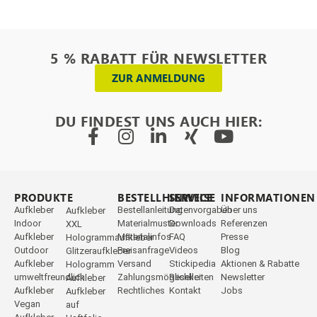
5 % RABATT FÜR NEWSLETTER
ZUR ANMELDUNG
DU FINDEST UNS AUCH HIER:
PRODUKTE
_
BESTELLHINWEISE
SERVICE
INFORMATIONEN
Aufkleber
Bestellanleitung
Datenvorgaben
Über uns
Aufkleber
Indoor
Materialmuster
Downloads
Referenzen
XXL
Aufkleber
Materialinfos
FAQ
Presse
Hologrammaufkleber
Outdoor
Preisanfrage
Videos
Blog
Glitzeraufkleber
Aufkleber
Versand
Stickipedia
Aktionen & Rabatte
Hologramm
umweltfreundlich
Zahlungsmöglichkeiten
Reseller
Newsletter
Aufkleber
Aufkleber
Rechtliches
Kontakt
Jobs
Aufkleber
Vegan
auf