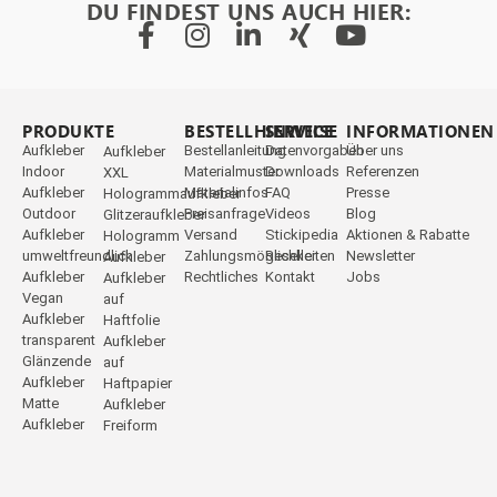
DU FINDEST UNS AUCH HIER:
PRODUKTE
_
BESTELLHINWEISE
SERVICE
INFORMATIONEN
Aufkleber
Bestellanleitung
Datenvorgaben
Über uns
Aufkleber
Indoor
Materialmuster
Downloads
Referenzen
XXL
Aufkleber
Materialinfos
FAQ
Presse
Hologrammaufkleber
Outdoor
Preisanfrage
Videos
Blog
Glitzeraufkleber
Aufkleber
Versand
Stickipedia
Aktionen & Rabatte
Hologramm
umweltfreundlich
Zahlungsmöglichkeiten
Reseller
Newsletter
Aufkleber
Aufkleber
Rechtliches
Kontakt
Jobs
Aufkleber
Vegan
auf
Aufkleber
Haftfolie
transparent
Aufkleber
Glänzende
auf
Aufkleber
Haftpapier
Matte
Aufkleber
Aufkleber
Freiform