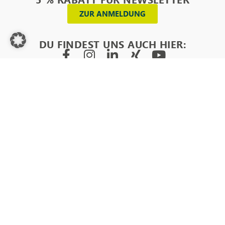
ZUR ANMELDUNG
DU FINDEST UNS AUCH HIER:
PRODUKTE
_
BESTELLHINWEISE
SERVICE
INFORMATIONEN
Aufkleber
Bestellanleitung
Datenvorgaben
Über uns
Aufkleber
Indoor
Materialmuster
Downloads
Referenzen
XXL
Aufkleber
Materialinfos
FAQ
Presse
Hologrammaufkleber
Outdoor
Preisanfrage
Videos
Blog
Glitzeraufkleber
Aufkleber
Versand
Stickipedia
Aktionen & Rabatte
Hologramm
umweltfreundlich
Zahlungsmöglichkeiten
Reseller
Newsletter
Aufkleber
Aufkleber
Rechtliches
Kontakt
Jobs
Aufkleber
Vegan
auf
Aufkleber
Haftfolie
transparent
Aufkleber
Glänzende
auf
Aufkleber
Haftpapier
Matte
Aufkleber