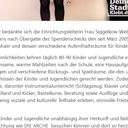
edankte sich die Einrichtungsleiterin Frau Siggelkow-Webe
 uns nach Übergabe des Spendenschecks den seit März 2005
hshain und dessen verschiedene Aufenthaltsräume für Kinde
mlichkeiten kehren täglich 80-90 Kinder und Jugendliche ei
einsame, warme Mahlzeiten nach der Schule, eine Hausauf
ngen und verschiedene Rückzugs- und Spielräume, die den u
nissen der Kinder und Jugendlichen gerecht werden. Zudem
e, darunter Instrumentalunterricht (Schlagzeug, Klavier und 
illard und Kicker, Bastelkurse, Beratung sowie Ausflüge und
wenig soziale und kulturelle Teilhabe erleben, sinnvolle Frei
 Kinder und Jugendliche unabhängig ihrer Herkunft und Relig
nrichtung wie DIE ARCHE besuchen können und dort so herzl