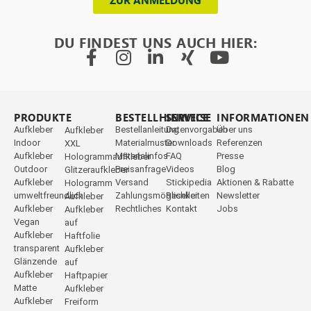
ZUR ANMELDUNG
DU FINDEST UNS AUCH HIER:
PRODUKTE
_
BESTELLHINWEISE
SERVICE
INFORMATIONEN
Aufkleber
Bestellanleitung
Datenvorgaben
Über uns
Aufkleber
Indoor
Materialmuster
Downloads
Referenzen
XXL
Aufkleber
Materialinfos
FAQ
Presse
Hologrammaufkleber
Outdoor
Preisanfrage
Videos
Blog
Glitzeraufkleber
Aufkleber
Versand
Stickipedia
Aktionen & Rabatte
Hologramm
umweltfreundlich
Zahlungsmöglichkeiten
Reseller
Newsletter
Aufkleber
Aufkleber
Rechtliches
Kontakt
Jobs
Aufkleber
Vegan
auf
Aufkleber
Haftfolie
transparent
Aufkleber
Glänzende
auf
Aufkleber
Haftpapier
Matte
Aufkleber
Aufkleber
Freiform